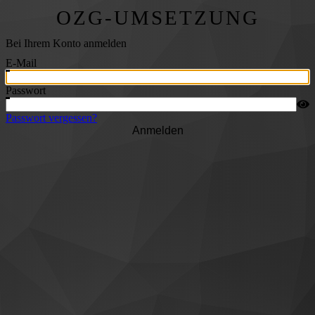
OZG-UMSETZUNG
Bei Ihrem Konto anmelden
E-Mail
Passwort
Passwort vergessen?
Anmelden