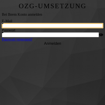
OZG-UMSETZUNG
Bei Ihrem Konto anmelden
E-Mail
Passwort
Passwort vergessen?
Anmelden