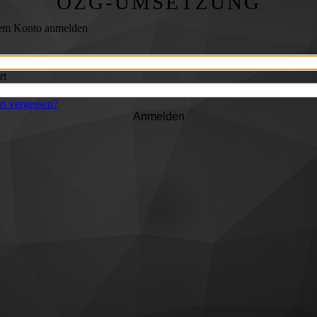
OZG-UMSETZUNG
rem Konto anmelden
rt
t vergessen?
Anmelden