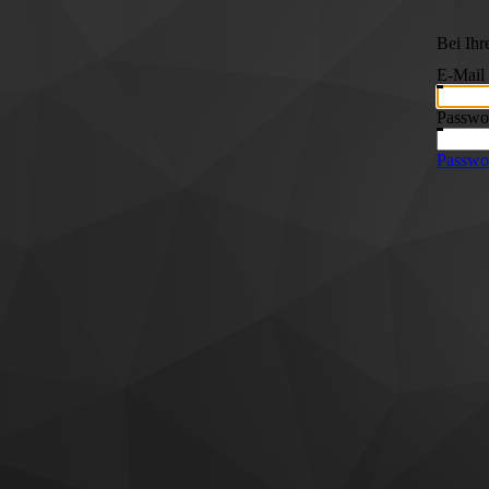
Bei Ih
E-Mail
Passwo
Passwor