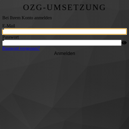
OZG-UMSETZUNG
Bei Ihrem Konto anmelden
E-Mail
Passwort
Passwort vergessen?
Anmelden