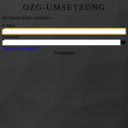
OZG-UMSETZUNG
Bei Ihrem Konto anmelden
E-Mail
Passwort
Passwort vergessen?
Anmelden