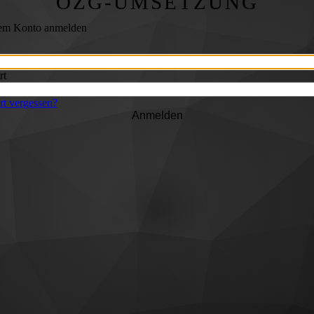
OZG-UMSETZUNG
rem Konto anmelden
rt
t vergessen?
Anmelden