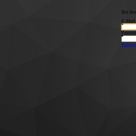
Bei Ih
E-Mail
Passwo
Passwor