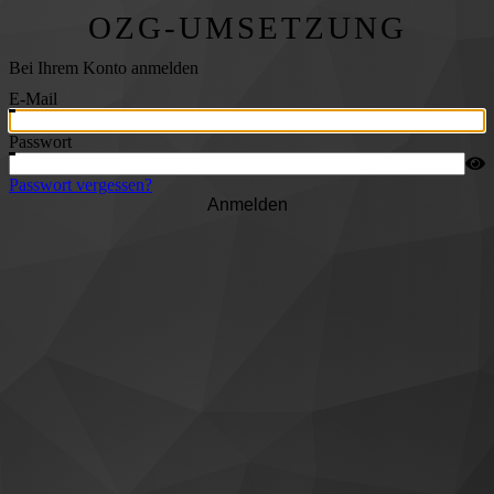
OZG-UMSETZUNG
Bei Ihrem Konto anmelden
E-Mail
Passwort
Passwort vergessen?
Anmelden