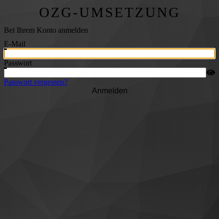
OZG-UMSETZUNG
Bei Ihrem Konto anmelden
E-Mail
Passwort
Passwort vergessen?
Anmelden