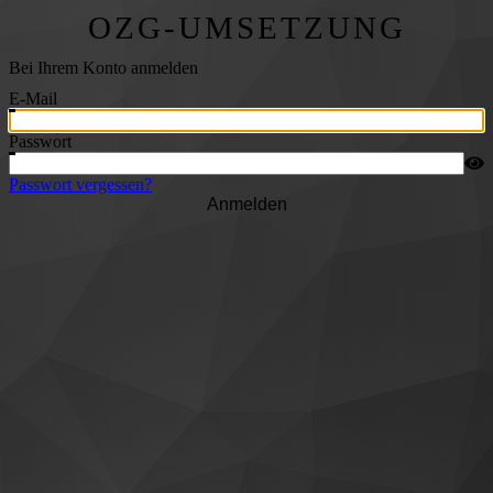
OZG-UMSETZUNG
Bei Ihrem Konto anmelden
E-Mail
Passwort
Passwort vergessen?
Anmelden