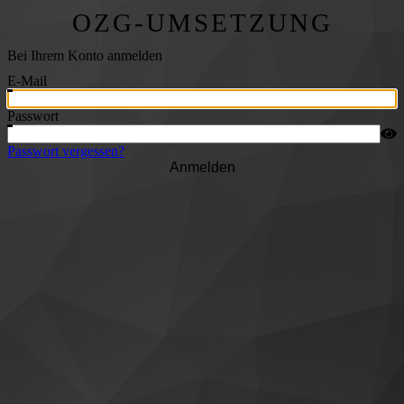
OZG-UMSETZUNG
Bei Ihrem Konto anmelden
E-Mail
Passwort
Passwort vergessen?
Anmelden