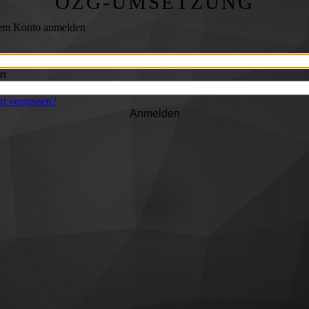
OZG-UMSETZUNG
rem Konto anmelden
rt
t vergessen?
Anmelden