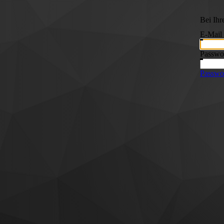
Bei Ih
E-Mail
Passwo
Passwor