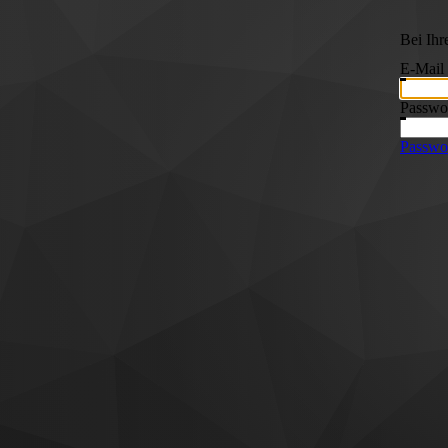
Bei Ih
E-Mail
Passwo
Passwor