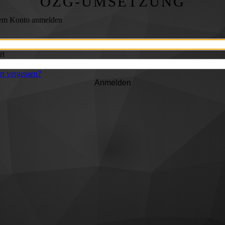
OZG-UMSETZUNG
rem Konto anmelden
rt
t vergessen?
Anmelden