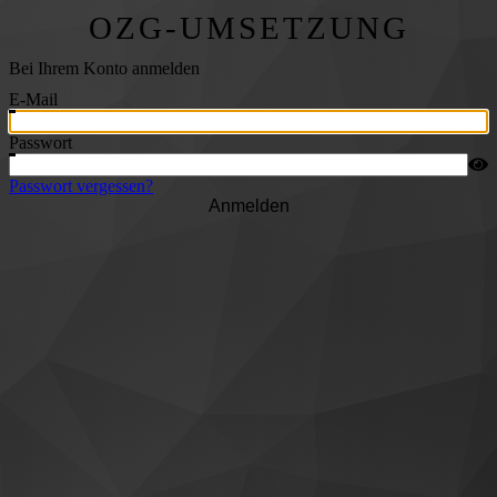
OZG-UMSETZUNG
Bei Ihrem Konto anmelden
E-Mail
Passwort
Passwort vergessen?
Anmelden